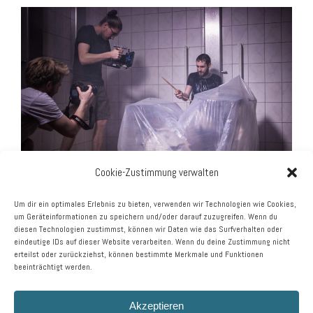
Cookie-Zustimmung verwalten
Um dir ein optimales Erlebnis zu bieten, verwenden wir Technologien wie Cookies,
um Geräteinformationen zu speichern und/oder darauf zuzugreifen. Wenn du
Mehr Infos:
www.steinertime.com
diesen Technologien zustimmst, können wir Daten wie das Surfverhalten oder
eindeutige IDs auf dieser Website verarbeiten. Wenn du deine Zustimmung nicht
Post
erteilst oder zurückziehst, können bestimmte Merkmale und Funktionen
beeinträchtigt werden.
←
Repp Metallbau + Schlosserei GmbH
navigation
Akzeptieren