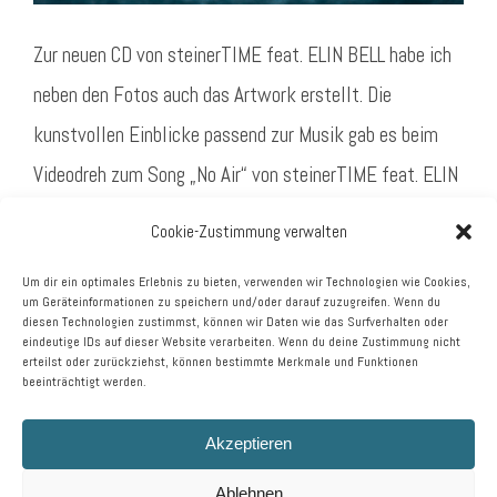
Zur neuen CD von steinerTIME feat. ELIN BELL habe ich
neben den Fotos auch das Artwork erstellt. Die
kunstvollen Einblicke passend zur Musik gab es beim
Videodreh zum Song „No Air“ von steinerTIME feat. ELIN
BELL & Fabian Baumert.
Cookie-Zustimmung verwalten
Um dir ein optimales Erlebnis zu bieten, verwenden wir Technologien wie Cookies,
1
um Geräteinformationen zu speichern und/oder darauf zuzugreifen. Wenn du
2
diesen Technologien zustimmst, können wir Daten wie das Surfverhalten oder
eindeutige IDs auf dieser Website verarbeiten. Wenn du deine Zustimmung nicht
erteilst oder zurückziehst, können bestimmte Merkmale und Funktionen
beeinträchtigt werden.
Akzeptieren
Ablehnen